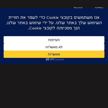
אולגה
דניאל
מיכל לוי
פלג אשד
מרטינוב
רייכנר
אופק
דניאל
מיקה
קסניה
מירזאי
רייכנר
מידר
זינובייב
אורה
מיקה
קרן אור
הדר לוזון
מיצ׳בה
רסקין
רדיאנו
מעיין
רועי
אלעד
חן לוי
ברוש
פיינמן
משה
אריאלה
רות
טל שוורץ
נדב לוי
דלין
מילגרום
בוריס
נועה