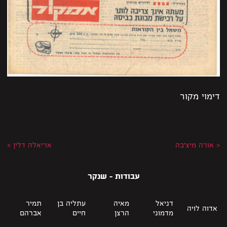
דימוי מקור
< אורה מיצ׳בה
אריאלה דלין >
עבודות - שנקר
דניאל
מאיה
עתליה בן
תמיר
אדוה לויה
מדמוני
הרצן
חיים
אברהם