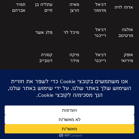
דניאל
מאיה
עתליה בן
תמיר
אדוה לויה
מדמוני
הרצן
חיים
אברהם
אולגה
דניאל
מיכל לוי
פלג אשד
מרטינוב
רייכנר
אופק
דניאל
מיקה
קסניה
מירזאי
רייכנר
מידר
זינובייב
אורה
מיקה
קרן אור
הדר לוזון
מיצ׳בה
רסקין
רדיאנו
אלעד
מעיין
רועי
חן לוי
משה
ברוש
פיינמן
אריאלה
רות
טל שוורץ
נדב לוי
דלין
מילגרום