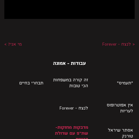
< לנצח – Forever
מי אני? >
עבודות - אמונה
זה קורה במשפחות
"תעמיס"
תבחרי בחיים
הכי טובות
אין אפוטרופוס
לנצח – Forever
לעריות
מדבקות מחזקות-
אסתר שיראל
שת״פ עם שדולת
טורנק