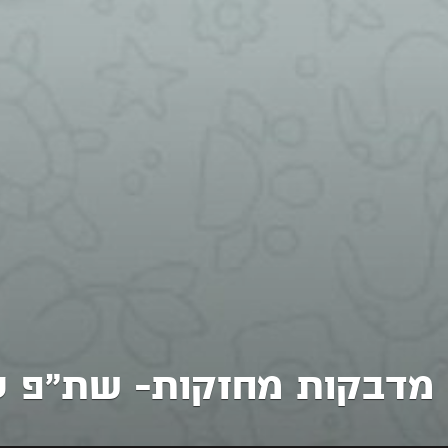
מדבקות מחזקות- שת״פ ע