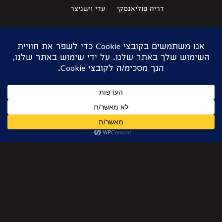
דריה פוליאנסקי
עדי וישניצר
הדר זוהר
עמית שריבר
ליה יוחבץ
ענבר בלפר
מיכל צ'יבורטקין
ענבר מלצר
שושנה קרוגלוב
מעין ברנט
מעין ויזמן