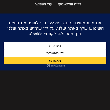
דריה פוליאנסקי
עדי וישניצר
הדר זוהר
עמית שריבר
ליה יוחבץ
ענבר בלפר
מיכל צ'יבורטקין
ענבר מלצר
מעין ברנט
שושנה קרוגלוב
מעין ויזמן