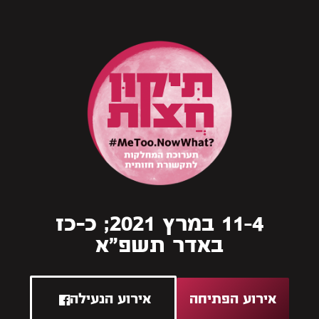
4–11 במרץ 2021; כ-כז
באדר תשפ"א
אירוע הפתיחה
אירוע הנעילה