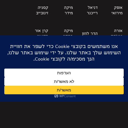
אופק
דניאל
מיקה
קסניה
מירזאי
רייכנר
מידר
זינובייב
אורה
מיקה
קרן אור
הדר לוזון
מיצ׳בה
רסקין
רדיאנו
אלעד
מעיין
רועי
חן לוי
משה
ברוש
פיינמן
אריאלה
רות
טל שוורץ
נדב לוי
דלין
מילגרום
בוריס
נועה
יעל בן דוד
רותם סגל
מריאקרי
ברוש
ג׳וש
יקיר
שחר
נור כץ