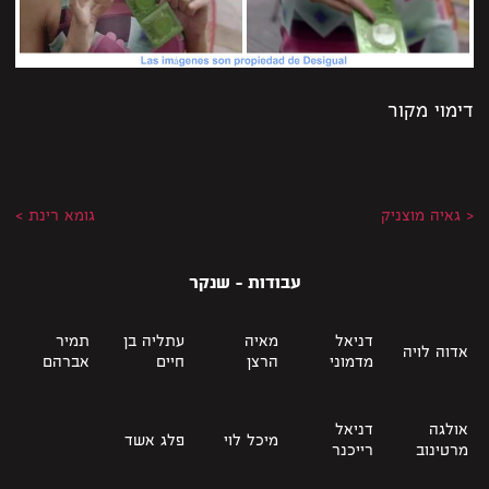
דימוי מקור
< גאיה מוצניק
גומא רינת >
עבודות - שנקר
דניאל
מאיה
עתליה בן
תמיר
אדוה לויה
מדמוני
הרצן
חיים
אברהם
אולגה
דניאל
מיכל לוי
פלג אשד
מרטינוב
רייכנר