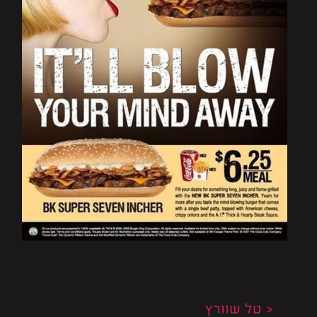
< טל שוורץ