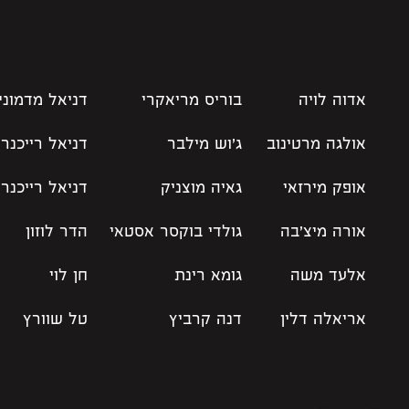
אדוה לויה
בוריס מריאקרי
דניאל מדמוני
אולגה מרטינוב
ג׳וש מילבר
דניאל רייכנר
אופק מירזאי
גאיה מוצניק
דניאל רייכנר
אורה מיצ׳בה
גולדי בוקסר אסטאי
הדר לוזון
אלעד משה
גומא רינת
חן לוי
אריאלה דלין
דנה קרביץ
טל שוורץ